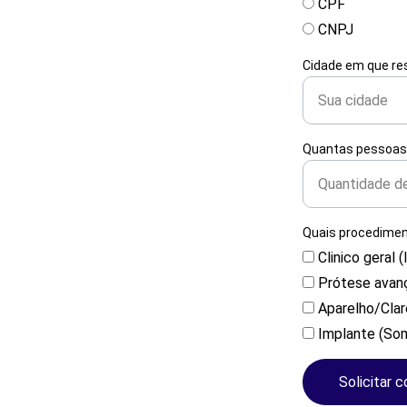
CPF
CNPJ
Cidade em que re
Quantas pessoas 
Quais procedimen
Clinico geral (
Prótese avan
Aparelho/Cla
Implante (So
Solicitar 