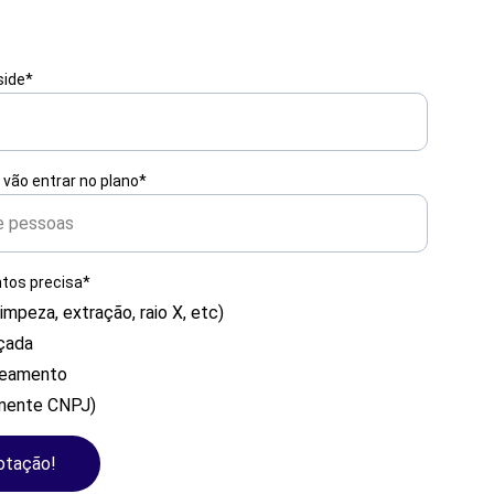
side*
vão entrar no plano*
tos precisa*
limpeza, extração, raio X, etc)
çada
reamento
mente CNPJ)
cotação!