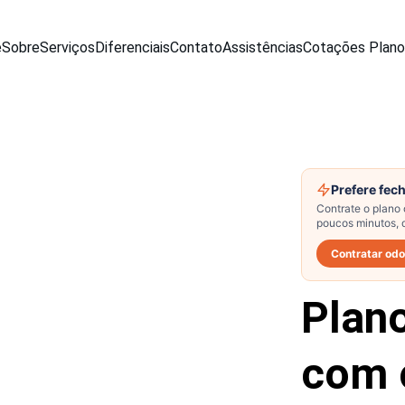
e
Sobre
Serviços
Diferenciais
Contato
Assistências
Cotações Plan
Plan
com 